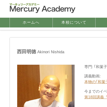
ホームへ
本校について
西田明徳
Akinori Nishida
専門: ｢和菓子
講義動画:
本物の｢和菓子
今までのイベ
第18回講義『