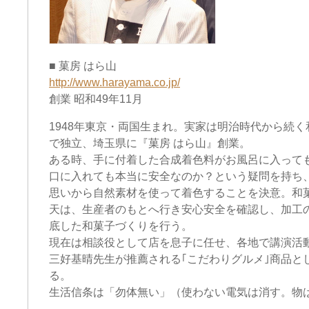
■ 菓房 はら山
http://www.harayama.co.jp/
創業 昭和49年11月
1948年東京・両国生まれ。実家は明治時代から続く
で独立、埼玉県に『菓房 はら山』創業。
ある時、手に付着した合成着色料がお風呂に入って
口に入れても本当に安全なのか？という疑問を持ち
思いから自然素材を使って着色することを決意。和
天は、生産者のもとへ行き安心安全を確認し、加工
底した和菓子づくりを行う。
現在は相談役として店を息子に任せ、各地で講演活
三好基晴先生が推薦される｢こだわりグルメ｣商品と
る。
生活信条は「勿体無い」（使わない電気は消す。物